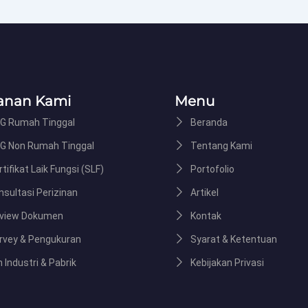
anan Kami
Menu
G Rumah Tinggal
Beranda
G Non Rumah Tinggal
Tentang Kami
tifikat Laik Fungsi (SLF)
Portofolio
nsultasi Perizinan
Artikel
view Dokumen
Kontak
rvey & Pengukuran
Syarat & Ketentuan
n Industri & Pabrik
Kebijakan Privasi