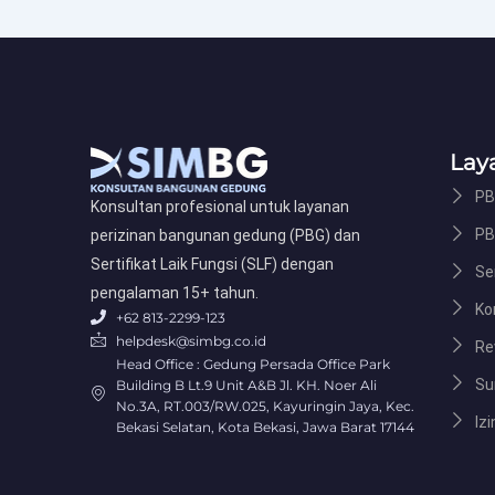
Lay
PB
Konsultan profesional untuk layanan
PB
perizinan bangunan gedung (PBG) dan
Sertifikat Laik Fungsi (SLF) dengan
Ser
pengalaman 15+ tahun.
Ko
+62 813-2299-123
helpdesk@simbg.co.id
Re
Head Office : Gedung Persada Office Park
Su
Building B Lt.9 Unit A&B Jl. KH. Noer Ali
No.3A, RT.003/RW.025, Kayuringin Jaya, Kec.
Izi
Bekasi Selatan, Kota Bekasi, Jawa Barat 17144