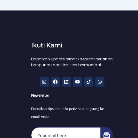
Ikuti Kami
Dapatkan update terbaru seputar perizinan
bangunan dan tips-tips bermanfaat
I
F
L
Y
T
W
n
a
i
o
i
h
s
c
n
u
k
a
t
e
k
t
t
t
Newsletter
a
b
e
u
o
s
g
o
d
b
k
a
r
o
i
e
p
Dapatkan tips dan info perizinan langsung ke
a
k
n
p
m
email Anda