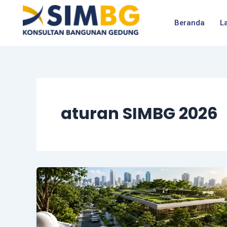
Skip
to
Beranda
L
content
aturan SIMBG 2026