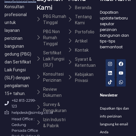
Kami
Konsultan
Beranda
Dapatkan
profesional
PBG Rumah
Tentang
update terbaru
untuk
Tinggal
Kami
seputar
perizinan
layanan
PBG Non
Portofolio
bangunan dan
Rumah
perizinan
Artikel
tips-tips
Tinggal
bangunan
bermanfaat
Kontak
Sertifikat
gedung (PBG)
Laik Fungsi
Syarat &
I
L
T
F
Y
W
dan Sertifikat
(SLF)
n
i
i
a
o
h
Ketentuan
s
n
k
c
u
a
Laik Fungsi
Konsultasi
t
k
t
e
t
t
Kebijakan
(SLF) dengan
a
e
o
b
u
s
Perizinan
Privasi
g
d
k
o
b
a
pengalaman
r
i
o
e
p
Review
a
n
k
p
15+ tahun.
Dokumen
Newsletter
m
+62 813-2299-
Survey &
123
Dapatkan tips dan
Pengukuran
helpdesk@simbg.co.id
info perizinan
Head Office :
Izin Industri
Gedung
langsung ke email
& Pabrik
Persada Office
Anda