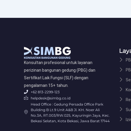
Lay
PB
Konsultan profesional untuk layanan
PB
perizinan bangunan gedung (PBG) dan
Sertifikat Laik Fungsi (SLF) dengan
Ser
pengalaman 15+ tahun.
Ko
+62 813-2299-123
helpdesk@simbg.co.id
Re
Head Office : Gedung Persada Office Park
Su
Building B Lt.9 Unit A&B Jl. KH. Noer Ali
No.3A, RT.003/RW.025, Kayuringin Jaya, Kec.
Izi
Bekasi Selatan, Kota Bekasi, Jawa Barat 17144