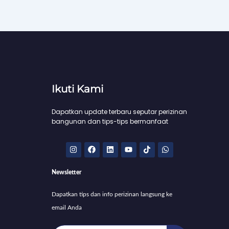
Ikuti Kami
Dapatkan update terbaru seputar perizinan
bangunan dan tips-tips bermanfaat
I
F
L
Y
T
W
n
a
i
o
i
h
s
c
n
u
k
a
t
e
k
t
t
t
Newsletter
a
b
e
u
o
s
g
o
d
b
k
a
r
o
i
e
p
Dapatkan tips dan info perizinan langsung ke
a
k
n
p
m
email Anda