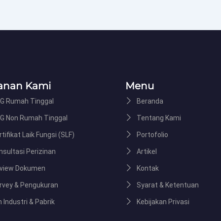
anan Kami
Menu
G Rumah Tinggal
Beranda
G Non Rumah Tinggal
Tentang Kami
tifikat Laik Fungsi (SLF)
Portofolio
nsultasi Perizinan
Artikel
view Dokumen
Kontak
rvey & Pengukuran
Syarat & Ketentuan
n Industri & Pabrik
Kebijakan Privasi