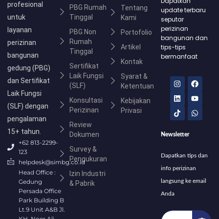
Dapatkan
profesional
PBG Rumah
Tentang
update terbaru
untuk
Tinggal
Kami
seputar
perizinan
layanan
PBG Non
Portofolio
bangunan dan
Rumah
perizinan
Artikel
tips-tips
Tinggal
bangunan
bermanfaat
Kontak
Sertifikat
gedung (PBG)
Laik Fungsi
Syarat &
I
L
T
F
Y
W
dan Sertifikat
(SLF)
n
i
i
a
o
h
Ketentuan
s
n
k
c
u
a
Laik Fungsi
Konsultasi
t
k
t
e
t
t
Kebijakan
(SLF) dengan
a
e
o
b
u
s
Perizinan
Privasi
g
d
k
o
b
a
pengalaman
r
i
o
e
p
Review
a
n
k
p
15+ tahun.
Dokumen
Newsletter
m
+62 813-2299-
Survey &
123
Dapatkan tips dan
Pengukuran
helpdesk@simbg.co.id
info perizinan
Head Office :
Izin Industri
Gedung
langsung ke email
& Pabrik
Persada Office
Anda
Park Building B
Lt.9 Unit A&B Jl.
KH. Noer Ali