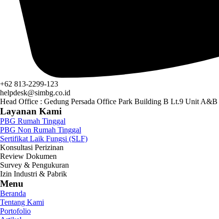
+62 813-2299-123
helpdesk@simbg.co.id
Head Office : Gedung Persada Office Park Building B Lt.9 Unit A&B
Layanan Kami
PBG Rumah Tinggal
PBG Non Rumah Tinggal
Sertifikat Laik Fungsi (SLF)
Konsultasi Perizinan
Review Dokumen
Survey & Pengukuran
Izin Industri & Pabrik
Menu
Beranda
Tentang Kami
Portofolio