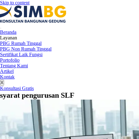
Skip to content
Beranda
Layanan
PBG Rumah Tinggal
PBG Non Rumah Tinggal
Sertifikat Laik Fungsi
Portofolio
Tentang Kami
Artikel
Kontak
X
Konsultasi Gratis
syarat pengurusan SLF