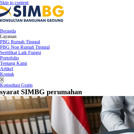
Skip to content
Beranda
Layanan
PBG Rumah Tinggal
PBG Non Rumah Tinggal
Sertifikat Laik Fungsi
Portofolio
Tentang Kami
Artikel
Kontak
X
Konsultasi Gratis
syarat SIMBG perumahan