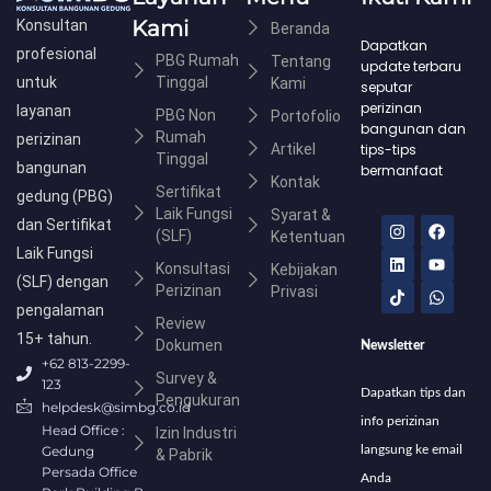
Kami
Konsultan
Beranda
Dapatkan
profesional
PBG Rumah
Tentang
update terbaru
untuk
Tinggal
Kami
seputar
perizinan
layanan
PBG Non
Portofolio
bangunan dan
Rumah
perizinan
Artikel
tips-tips
Tinggal
bangunan
bermanfaat
Kontak
Sertifikat
gedung (PBG)
Laik Fungsi
Syarat &
I
L
T
F
Y
W
dan Sertifikat
(SLF)
n
i
i
a
o
h
Ketentuan
s
n
k
c
u
a
Laik Fungsi
Konsultasi
t
k
t
e
t
t
Kebijakan
(SLF) dengan
a
e
o
b
u
s
Perizinan
Privasi
g
d
k
o
b
a
pengalaman
r
i
o
e
p
Review
a
n
k
p
15+ tahun.
Dokumen
Newsletter
m
+62 813-2299-
Survey &
123
Dapatkan tips dan
Pengukuran
helpdesk@simbg.co.id
info perizinan
Head Office :
Izin Industri
Gedung
langsung ke email
& Pabrik
Persada Office
Anda