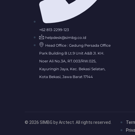
+62 813-2299-123
helpdesk@simbg.co.id
Head Office : Gedung Persada Office
Park Building B Lt.9 Unit A&B Jl. KH.
Noer Ali No.3A, RT.003/RW.025,
Kayuringin Jaya, Kec. Bekasi Selatan,
Kota Bekasi, Jawa Barat 17144
© 2026 SIMBG by Arctect. All rights reserved.
Term
Priv