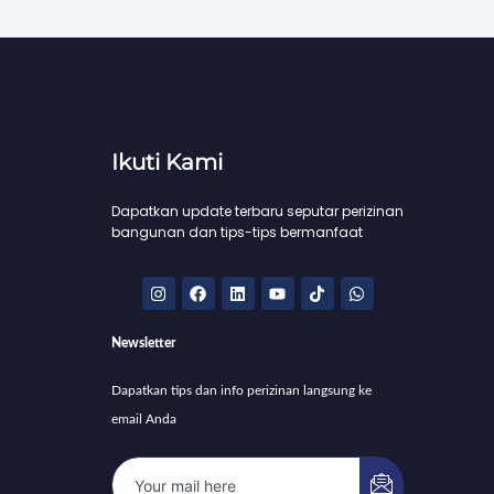
Ikuti Kami
Dapatkan update terbaru seputar perizinan
bangunan dan tips-tips bermanfaat
I
F
L
Y
T
W
n
a
i
o
i
h
s
c
n
u
k
a
t
e
k
t
t
t
Newsletter
a
b
e
u
o
s
g
o
d
b
k
a
r
o
i
e
p
Dapatkan tips dan info perizinan langsung ke
a
k
n
p
m
email Anda