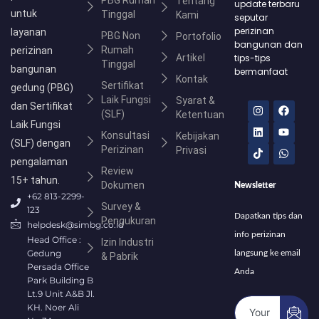
Tentang
update terbaru
untuk
Tinggal
Kami
seputar
perizinan
layanan
PBG Non
Portofolio
bangunan dan
Rumah
perizinan
Artikel
tips-tips
Tinggal
bangunan
bermanfaat
Kontak
Sertifikat
gedung (PBG)
Laik Fungsi
Syarat &
I
L
T
F
Y
W
dan Sertifikat
(SLF)
n
i
i
a
o
h
Ketentuan
s
n
k
c
u
a
Laik Fungsi
Konsultasi
t
k
t
e
t
t
Kebijakan
(SLF) dengan
a
e
o
b
u
s
Perizinan
Privasi
g
d
k
o
b
a
pengalaman
r
i
o
e
p
Review
a
n
k
p
15+ tahun.
Dokumen
Newsletter
m
+62 813-2299-
Survey &
123
Dapatkan tips dan
Pengukuran
helpdesk@simbg.co.id
info perizinan
Head Office :
Izin Industri
Gedung
langsung ke email
& Pabrik
Persada Office
Anda
Park Building B
Lt.9 Unit A&B Jl.
KH. Noer Ali