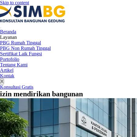
Skip to content
Beranda
Layanan
PBG Rumah Tinggal
PBG Non Rumah Tinggal
Sertifikat Laik Fungsi
Portofolio
Tentang Kami
Artikel
Kontak
X
Konsultasi Gratis
izin mendirikan bangunan