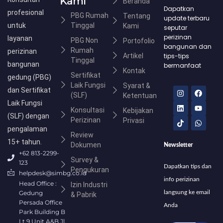
Kami
Beranda
Dapatkan
profesional
PBG Rumah
Tentang
update terbaru
untuk
Tinggal
Kami
seputar
perizinan
layanan
PBG Non
Portofolio
bangunan dan
Rumah
perizinan
Artikel
tips-tips
Tinggal
bangunan
bermanfaat
Kontak
Sertifikat
gedung (PBG)
Laik Fungsi
Syarat &
I
L
T
F
Y
W
dan Sertifikat
(SLF)
n
i
i
a
o
h
Ketentuan
s
n
k
c
u
a
Laik Fungsi
Konsultasi
t
k
t
e
t
t
Kebijakan
(SLF) dengan
a
e
o
b
u
s
Perizinan
Privasi
g
d
k
o
b
a
pengalaman
r
i
o
e
p
Review
a
n
k
p
15+ tahun.
Dokumen
Newsletter
m
+62 813-2299-
Survey &
123
Dapatkan tips dan
Pengukuran
helpdesk@simbg.co.id
info perizinan
Head Office :
Izin Industri
Gedung
langsung ke email
& Pabrik
Persada Office
Anda
Park Building B
Lt.9 Unit A&B Jl.