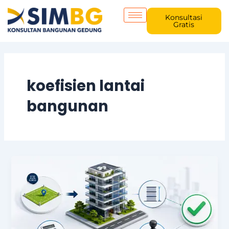
Skip
to
Konsultasi
Gratis
content
koefisien lantai
bangunan