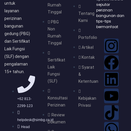
untuk
seputar
Rumah
perizinan
layanan
Tinggal
Tentang
bangunan dan
perizinan
Kami
tips-tips
PBG
bangunan
bermanfaat
Non
gedung (PBG)
Rumah
Portofolio
I
F
L
Y
T
W
dan Sertifikat
Tinggal
Artikel
Laik Fungsi
n
a
i
o
i
h
(SLF) dengan
Kontak
Sertifikat
pengalaman
Laik
s
c
n
u
k
a
Syarat
15+ tahun.
Fungsi
&
(SLF)
Ketentuan
t
e
k
t
t
t
a
b
e
u
o
s
Konsultasi
Kebijakan
+62 813-
Perizinan
Privasi
2299-123
g
o
d
b
k
a
Review
helpdesk@simbg.co.id
Dokumen
Head