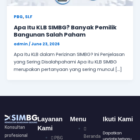
,
PBG
SLF
Apa Itu KLB SIMBG? Banyak Pemilik
Bangunan Salah Paham
admin
/
June 23, 2026
Apa Itu KLB dalam Perizinan SIMBG? Ini Penjelasan
yang Sering Disalahpahami Apa itu KLB SIMBG
merupakan pertanyaan yang sering muncul […]
Layanan
Menu
Ikuti Kami
Konsultan
Kami
Dapatkan
profesional
Beranda
PBG
update terbaru