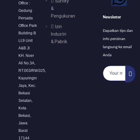
r
o
i
e
p
Survey
Office :
&
a
k
n
p
Gedung
Pengukuran
Newsletter
Persada
m
Office Park
Izin
Dapatkan tips dan
Building B
Industri
info perizinan
Lt.9 Unit
& Pabrik
langsung ke email
A&B Jl.
Anda
KH. Noer
Ali No.3A,
RT.003/RW.025,
Kayuringin
Jaya, Kec.
Bekasi
Selatan,
Kota
Bekasi,
Jawa
Barat
17144