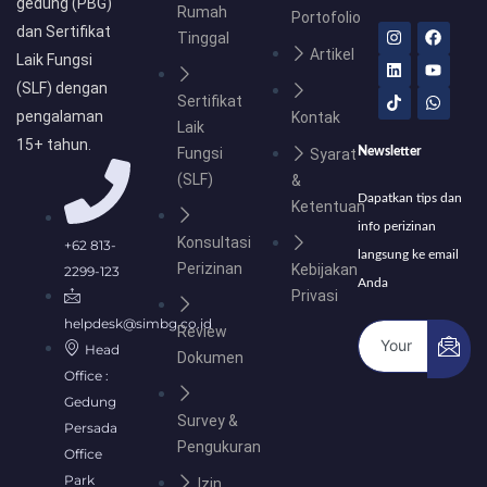
gedung (PBG)
Rumah
Portofolio
I
L
T
F
Y
W
dan Sertifikat
Tinggal
n
i
i
a
o
h
Artikel
s
n
k
c
u
a
Laik Fungsi
t
k
t
e
t
t
(SLF) dengan
a
e
o
b
u
s
Sertifikat
g
d
k
o
b
a
pengalaman
Kontak
r
i
o
e
p
Laik
a
n
k
p
15+ tahun.
Fungsi
Newsletter
Syarat
m
(SLF)
&
Dapatkan tips dan
Ketentuan
info perizinan
Konsultasi
+62 813-
langsung ke email
Perizinan
Kebijakan
2299-123
Anda
Privasi
helpdesk@simbg.co.id
Review
Head
Dokumen
Office :
Gedung
Survey &
Persada
Pengukuran
Office
Park
Izin