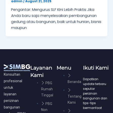
admin
/
August 21, 2025
Pengantar: Mengurus SLF Kini Lebih Praktis Jika
Anda baru saja menyelesaikan pembangunan
gedung atau bangunan, baik untuk hunian, bisnis
maupun
Layanan
Menu
Ikuti Kami
Kami
Konsultan
Dapatkan
profesional
Beranda
PBG
update terbaru
untuk
seputar
Rumah
perizinan
layanan
Tinggal
Tentang
bangunan dan
perizinan
Kami
tips-tips
PBG
bangunan
bermanfaat
Non