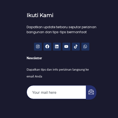
Ikuti Kami
Dapatkan update terbaru seputar perizinan
bangunan dan tips-tips bermanfaat
I
F
L
Y
T
W
n
a
i
o
i
h
s
c
n
u
k
a
t
e
k
t
t
t
Newsletter
a
b
e
u
o
s
g
o
d
b
k
a
r
o
i
e
p
Dapatkan tips dan info perizinan langsung ke
a
k
n
p
m
email Anda