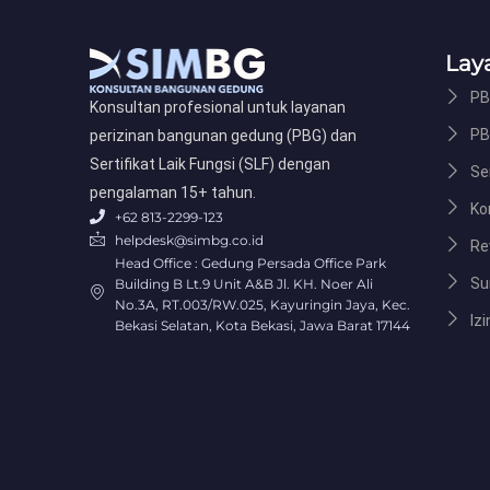
Lay
PB
Konsultan profesional untuk layanan
PB
perizinan bangunan gedung (PBG) dan
Sertifikat Laik Fungsi (SLF) dengan
Ser
pengalaman 15+ tahun.
Ko
+62 813-2299-123
helpdesk@simbg.co.id
Re
Head Office : Gedung Persada Office Park
Su
Building B Lt.9 Unit A&B Jl. KH. Noer Ali
No.3A, RT.003/RW.025, Kayuringin Jaya, Kec.
Izi
Bekasi Selatan, Kota Bekasi, Jawa Barat 17144