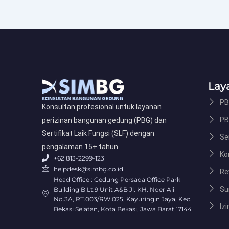
Lay
PB
Konsultan profesional untuk layanan
PB
perizinan bangunan gedung (PBG) dan
Sertifikat Laik Fungsi (SLF) dengan
Ser
pengalaman 15+ tahun.
Ko
+62 813-2299-123
helpdesk@simbg.co.id
Re
Head Office : Gedung Persada Office Park
Su
Building B Lt.9 Unit A&B Jl. KH. Noer Ali
No.3A, RT.003/RW.025, Kayuringin Jaya, Kec.
Izi
Bekasi Selatan, Kota Bekasi, Jawa Barat 17144