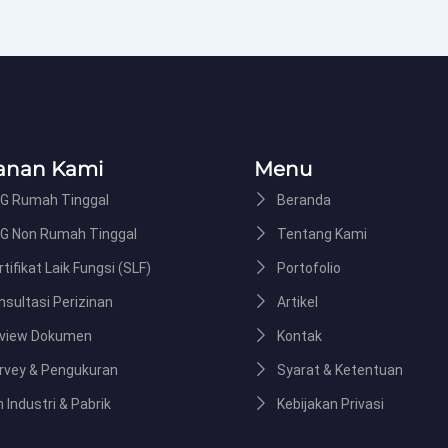
anan Kami
Menu
G Rumah Tinggal
Beranda
G Non Rumah Tinggal
Tentang Kami
tifikat Laik Fungsi (SLF)
Portofolio
nsultasi Perizinan
Artikel
view Dokumen
Kontak
rvey & Pengukuran
Syarat & Ketentuan
n Industri & Pabrik
Kebijakan Privasi