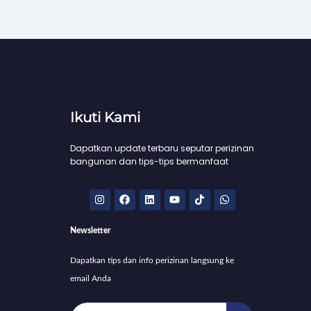
Ikuti Kami
Dapatkan update terbaru seputar perizinan
bangunan dan tips-tips bermanfaat
I
F
L
Y
T
W
n
a
i
o
i
h
s
c
n
u
k
a
t
e
k
t
t
t
Newsletter
a
b
e
u
o
s
g
o
d
b
k
a
r
o
i
e
p
Dapatkan tips dan info perizinan langsung ke
a
k
n
p
m
email Anda